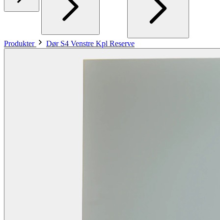
Produkter
Dør S4 Venstre Kpl Reserve