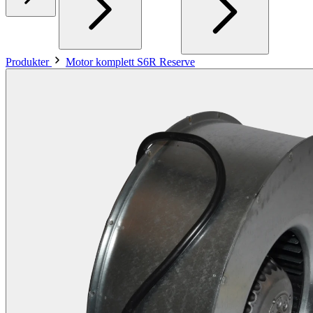
Produkter
Motor komplett S6R Reserve