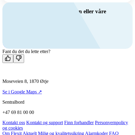
Har du spørsmål om ventilasjon eller våre
produkter?
Ring oss
+47 69 81 00 00
Man-fre: 08:00 - 14:00
Kontakt oss
Fant du det du lette etter?
Moseveien 8, 1870 Ørje
Se i Google Maps ↗
Sentralbord
+47 69 81 00 00
Kontakt oss
Kontakt og support
Finn forhandler
Personvernpolicy
og cookies
Om Flexit
Aktuelt
Miljø og kvalitetssikring
Alarmkoder
FAQ