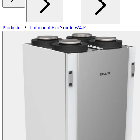
Produkter
Luftmodul EcoNordic W4-E