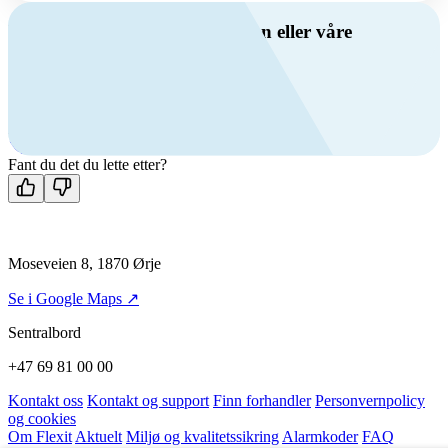
Har du spørsmål om ventilasjon eller våre
produkter?
Ring oss
+47 69 81 00 00
Man-fre: 08:00 - 14:00
Kontakt oss
Fant du det du lette etter?
Moseveien 8, 1870 Ørje
Se i Google Maps ↗
Sentralbord
+47 69 81 00 00
Kontakt oss
Kontakt og support
Finn forhandler
Personvernpolicy
og cookies
Om Flexit
Aktuelt
Miljø og kvalitetssikring
Alarmkoder
FAQ