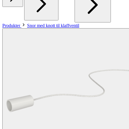
Produkter
Snor med knott til klaffventil