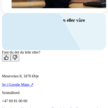
Har du spørsmål om ventilasjon eller våre
produkter?
Ring oss
+47 69 81 00 00
Man-fre: 08:00 - 14:00
Kontakt oss
Fant du det du lette etter?
Moseveien 8, 1870 Ørje
Se i Google Maps ↗
Sentralbord
+47 69 81 00 00