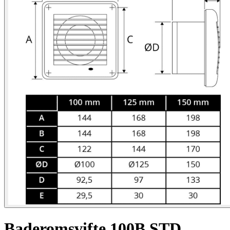
Baderomsvifte 100B STD