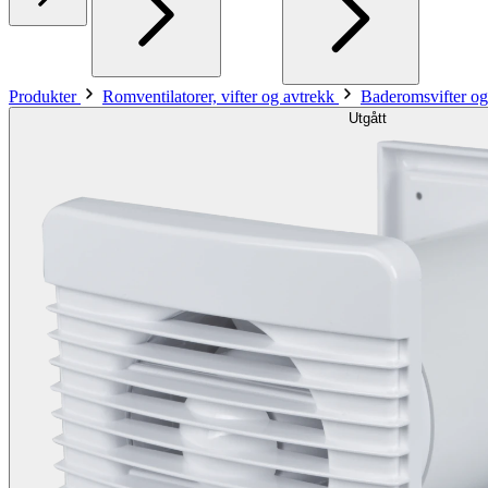
Produkter
Romventilatorer, vifter og avtrekk
Baderomsvifter og
Utgått