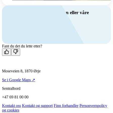
Har du spørsmål om ventilasjon eller våre
produkter?
Ring oss
+47 69 81 00 00
Man-fre: 08:00 - 14:00
Kontakt oss
Fant du det du lette etter?
Moseveien 8, 1870 Ørje
Se i Google Maps ↗
Sentralbord
+47 69 81 00 00
Kontakt oss
Kontakt og support
Finn forhandler
Personvernpolicy
og cookies