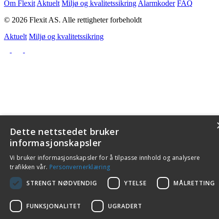
Om Flexit
Aktuelt
Miljø og kvalitetssikring
Alarmkoder
FAQ
© 2026 Flexit AS. Alle rettigheter forbeholdt
Aktuelt
Miljø og kvalitetssikring
Dette nettstedet bruker
informasjonskapsler
Vi bruker informasjonskapsler for å tilpasse innhold og analysere
trafikken vår.
Personvernerklæring
STRENGT NØDVENDIG
YTELSE
MÅLRETTING
FUNKSJONALITET
UGRADERT