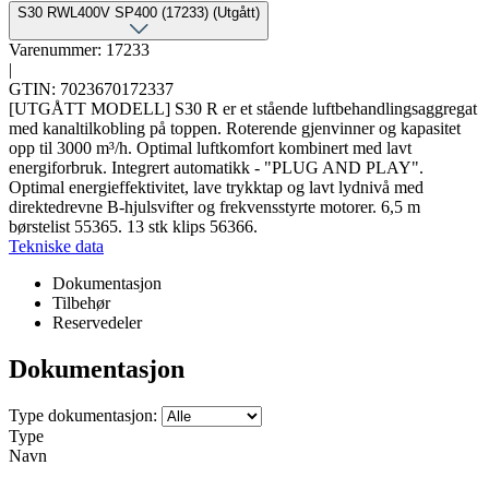
S30 RWL400V SP400 (17233) (Utgått)
Varenummer: 17233
|
GTIN: 7023670172337
[UTGÅTT MODELL] S30 R er et stående luftbehandlingsaggregat
med kanaltilkobling på toppen. Roterende gjenvinner og kapasitet
opp til 3000 m³/h. Optimal luftkomfort kombinert med lavt
energiforbruk. Integrert automatikk - "PLUG AND PLAY".
Optimal energieffektivitet, lave trykktap og lavt lydnivå med
direktedrevne B-hjulsvifter og frekvensstyrte motorer. 6,5 m
børstelist 55365. 13 stk klips 56366.
Tekniske data
Dokumentasjon
Tilbehør
Reservedeler
Dokumentasjon
Type dokumentasjon:
Type
Navn