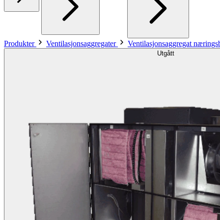
Produkter
Ventilasjonsaggregater
Ventilasjonsaggregat næring
Utgått