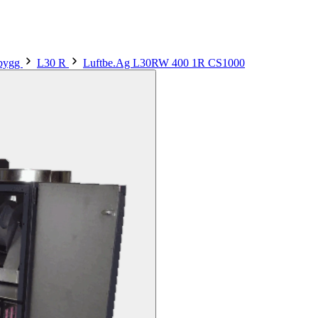
sbygg
L30 R
Luftbe.Ag L30RW 400 1R CS1000