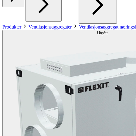
Produkter
Ventilasjonsaggregater
Ventilasjonsaggregat næring
Utgått