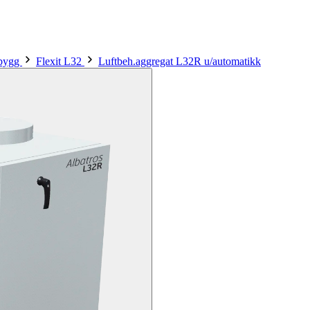
sbygg
Flexit L32
Luftbeh.aggregat L32R u/automatikk