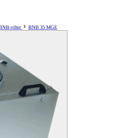
BNB-vifter
BNB 35 MGE