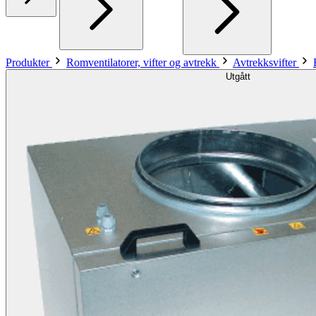
Produkter
Romventilatorer, vifter og avtrekk
Avtrekksvifter
Utgått