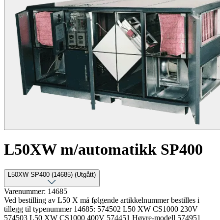
L50XW m/automatikk SP400
L50XW SP400 (14685) (Utgått)
Varenummer: 14685
Ved bestilling av L50 X må følgende artikkelnummer bestilles i
tillegg til typenummer 14685: 574502 L50 XW CS1000 230V
574503 L50 XW CS1000 400V 574451 Høyre-modell 574951