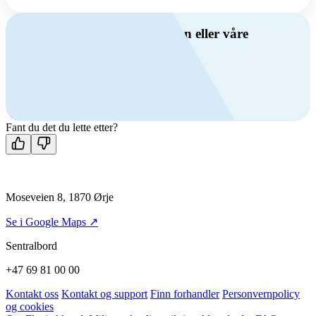
Har du spørsmål om ventilasjon eller våre
produkter?
Ring oss
+47 69 81 00 00
Man-fre: 08:00 - 14:00
Kontakt oss
Fant du det du lette etter?
Moseveien 8, 1870 Ørje
Se i Google Maps ↗
Sentralbord
+47 69 81 00 00
Kontakt oss
Kontakt og support
Finn forhandler
Personvernpolicy
og cookies