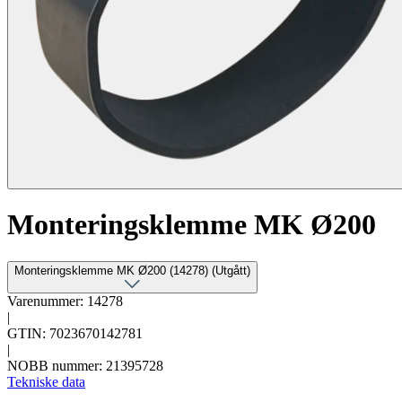
Monteringsklemme MK Ø200
Monteringsklemme MK Ø200 (14278) (Utgått)
Varenummer: 14278
|
GTIN: 7023670142781
|
NOBB nummer: 21395728
Tekniske data