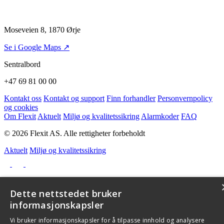
Moseveien 8, 1870 Ørje
Se i Google Maps ↗
Sentralbord
+47 69 81 00 00
Kontakt oss
Kontakt og support
Finn forhandler
Personvernpolicy
og cookies
Om Flexit
Aktuelt
Miljø og kvalitetssikring
Alarmkoder
FAQ
© 2026 Flexit AS. Alle rettigheter forbeholdt
Aktuelt
Miljø og kvalitetssikring
Dette nettstedet bruker
informasjonskapsler
Vi bruker informasjonskapsler for å tilpasse innhold og analysere