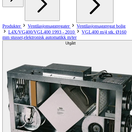
Produkter
Ventilasjonsaggregater
Ventilasjonsaggregat bolig
L4X/VG400/VGL400 1993 - 2010
VGL400 m/4 stk. Ø160
mm stusser,elektronisk automatikk m/ter
Utgått