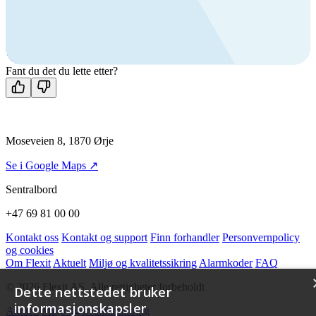
Ring oss
+47 69 81 00 00
Man-fre: 08:00 - 14:00
Kontakt oss
Fant du det du lette etter?
Moseveien 8, 1870 Ørje
Se i Google Maps ↗
Sentralbord
+47 69 81 00 00
Kontakt oss
Kontakt og support
Finn forhandler
Personvernpolicy
og cookies
Om Flexit
Aktuelt
Miljø og kvalitetssikring
Alarmkoder
FAQ
© 2026 Flexit AS. Alle rettigheter forbeholdt
Dette nettstedet bruker
informasjonskapsler
Aktuelt
Miljø og kvalitetssikring