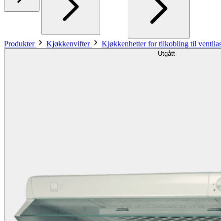
Produkter
Kjøkkenvifter
Kjøkkenhetter for tilkobling til ventil
Utgått