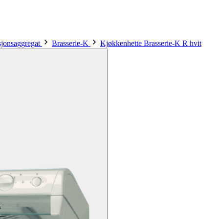
asjonsaggregat
Brasserie-K
Kjøkkenhette Brasserie-K R hvit