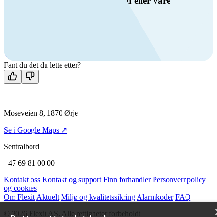
Har du spørsmål om ventilasjon eller våre
produkter?
Ring oss
+47 69 81 00 00
Man-fre: 08:00 - 14:00
Kontakt oss
Fant du det du lette etter?
Moseveien 8, 1870 Ørje
Se i Google Maps ↗
Sentralbord
+47 69 81 00 00
Kontakt oss
Kontakt og support
Finn forhandler
Personvernpolicy
og cookies
Om Flexit
Aktuelt
Miljø og kvalitetssikring
Alarmkoder
FAQ
© 2026 Flexit AS. Alle rettigheter forbeholdt