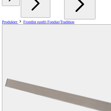
Produkter
Frontlist rustfri Fondue/Tradition