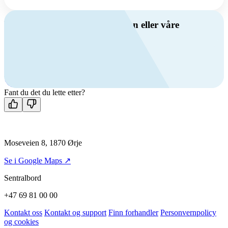
Har du spørsmål om ventilasjon eller våre
produkter?
Ring oss
+47 69 81 00 00
Man-fre: 08:00 - 14:00
Kontakt oss
Fant du det du lette etter?
Moseveien 8, 1870 Ørje
Se i Google Maps ↗
Sentralbord
+47 69 81 00 00
Kontakt oss
Kontakt og support
Finn forhandler
Personvernpolicy
og cookies