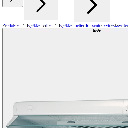
Produkter
Kjøkkenvifter
Kjøkkenhetter for sentralavtrekksvifte
Utgått