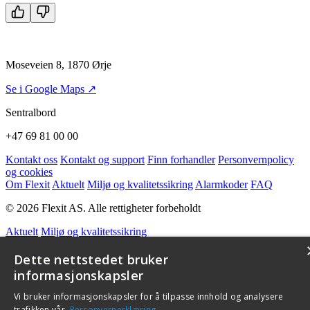
Moseveien 8, 1870 Ørje
Se i Google Maps ↗
Sentralbord
+47 69 81 00 00
Kontakt oss
Kontakt og support
Finn forhandler
Personvernpolicy
og cookies
Om Flexit
Aktuelt
Miljø og kvalitetssikring
Alarmkoder
FAQ
© 2026 Flexit AS. Alle rettigheter forbeholdt
Aktuelt
Miljø og kvalitetssikring
Dette nettstedet bruker
informasjonskapsler
Vi bruker informasjonskapsler for å tilpasse innhold og analysere
trafikken vår.
Personvernerklæring