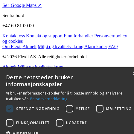
Se i Google Maps ↗
Sentralbord
+47 69 81 00 00
Kontakt oss
Kontakt og support
Finn forhandler
Personvernpolicy
og cookies
Om Flexit
Aktuelt
Miljø og kvalitetssikring
Alarmkoder
FAQ
© 2026 Flexit AS. Alle rettigheter forbeholdt
Aktuelt
Miljø og kvalitetssikring
Dette nettstedet bruker
informasjonskapsler
Vi bruker informasjonskapsler for å tilpasse innhold og analysere
trafikken vår.
Personvernerklæring
STRENGT NØDVENDIG
YTELSE
MÅLRETTING
FUNKSJONALITET
UGRADERT
VIS DETALJER