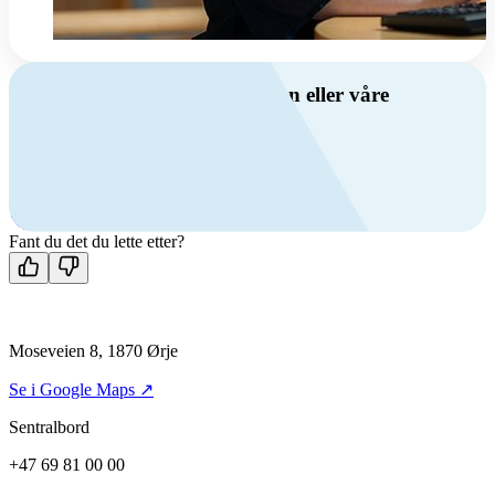
Har du spørsmål om ventilasjon eller våre
produkter?
Ring oss
+47 69 81 00 00
Man-fre: 08:00 - 14:00
Kontakt oss
Fant du det du lette etter?
Moseveien 8, 1870 Ørje
Se i Google Maps ↗
Sentralbord
+47 69 81 00 00