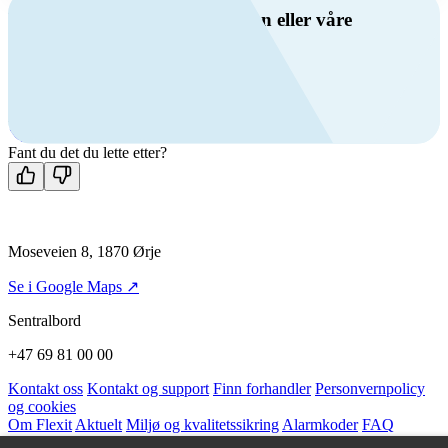
Har du spørsmål om ventilasjon eller våre
produkter?
Ring oss
+47 69 81 00 00
Man-fre: 08:00 - 14:00
Kontakt oss
Fant du det du lette etter?
Moseveien 8, 1870 Ørje
Se i Google Maps ↗
Sentralbord
+47 69 81 00 00
Kontakt oss
Kontakt og support
Finn forhandler
Personvernpolicy
og cookies
Om Flexit
Aktuelt
Miljø og kvalitetssikring
Alarmkoder
FAQ