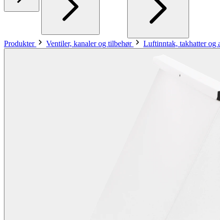
Produkter
Ventiler, kanaler og tilbehør
Luftinntak, takhatter og