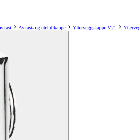
 avkast
Avkast- og uteluftkappe
Ytterveggskappe V21
Ytterve