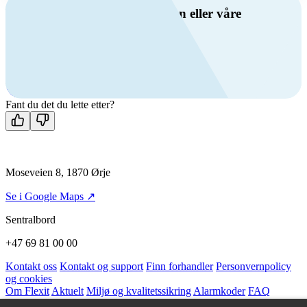
Har du spørsmål om ventilasjon eller våre
produkter?
Ring oss
+47 69 81 00 00
Man-fre: 08:00 - 14:00
Kontakt oss
Fant du det du lette etter?
Moseveien 8, 1870 Ørje
Se i Google Maps ↗
Sentralbord
+47 69 81 00 00
Kontakt oss
Kontakt og support
Finn forhandler
Personvernpolicy
og cookies
Om Flexit
Aktuelt
Miljø og kvalitetssikring
Alarmkoder
FAQ