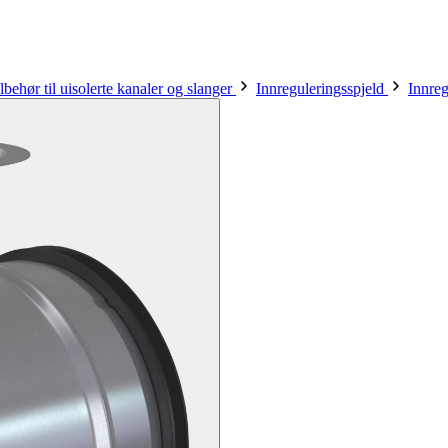
lbehør til uisolerte kanaler og slanger
Innreguleringsspjeld
Innreg