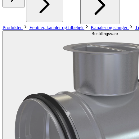
Produkter
Ventiler, kanaler og tilbehør
Kanaler og slanger
Ti
Bestillingsvare