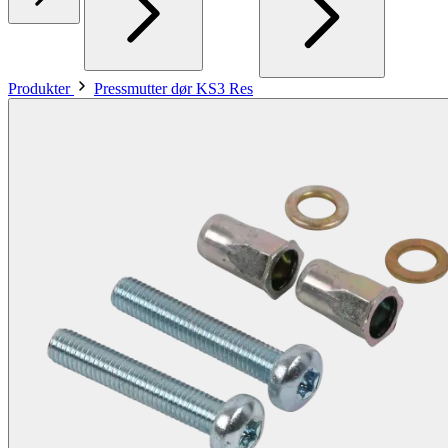
Produkter
Pressmutter dør KS3 Res