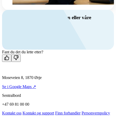
Har du spørsmål om ventilasjon eller våre
produkter?
Ring oss
+47 69 81 00 00
Man-fre: 08:00 - 14:00
Kontakt oss
Fant du det du lette etter?
Moseveien 8, 1870 Ørje
Se i Google Maps ↗
Sentralbord
+47 69 81 00 00
Kontakt oss
Kontakt og support
Finn forhandler
Personvernpolicy