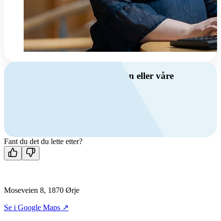
Har du spørsmål om ventilasjon eller våre
produkter?
Ring oss
+47 69 81 00 00
Man-fre: 08:00 - 14:00
Kontakt oss
Fant du det du lette etter?
Moseveien 8, 1870 Ørje
Se i Google Maps ↗