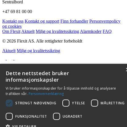
Sentralbord
+47 69 81 00 00
Kontakt oss
Kontakt og support
Finn forhandler
Personvernpolicy
og cookies
Om Flexit
Aktuelt
Miljø og kvalitetssikring
Alarmkoder
FAQ
© 2026 Flexit AS. Alle rettigheter forbeholdt
Aktuelt
Miljø og kvalitetssikring
Dette nettstedet bruker
informasjonskapsler
Vi bruker informasjonskapsler for å tilpasse innhold og analysere
trafikken vår.
Personvernerklæring
STRENGT NØDVENDIG
YTELSE
MÅLRETTING
FUNKSJONALITET
UGRADERT
VIS DETALJER