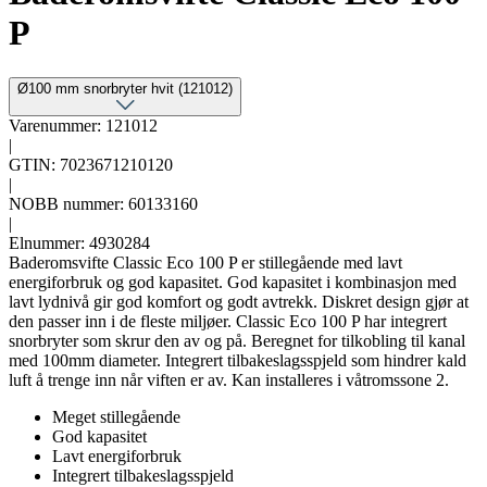
P
Ø100 mm snorbryter hvit (121012)
Varenummer: 121012
|
GTIN: 7023671210120
|
NOBB nummer: 60133160
|
Elnummer: 4930284
Baderomsvifte Classic Eco 100 P er stillegående med lavt
energiforbruk og god kapasitet. God kapasitet i kombinasjon med
lavt lydnivå gir god komfort og godt avtrekk. Diskret design gjør at
den passer inn i de fleste miljøer. Classic Eco 100 P har integrert
snorbryter som skrur den av og på. Beregnet for tilkobling til kanal
med 100mm diameter. Integrert tilbakeslagsspjeld som hindrer kald
luft å trenge inn når viften er av. Kan installeres i våtromssone 2.
Meget stillegående
God kapasitet
Lavt energiforbruk
Integrert tilbakeslagsspjeld