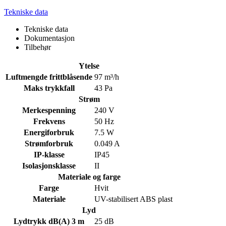
Tekniske data
Tekniske data
Dokumentasjon
Tilbehør
Ytelse
Luftmengde frittblåsende
97 m³/h
Maks trykkfall
43 Pa
Strøm
Merkespenning
240 V
Frekvens
50 Hz
Energiforbruk
7.5 W
Strømforbruk
0.049 A
IP-klasse
IP45
Isolasjonsklasse
II
Materiale og farge
Farge
Hvit
Materiale
UV-stabilisert ABS plast
Lyd
Lydtrykk dB(A) 3 m
25 dB