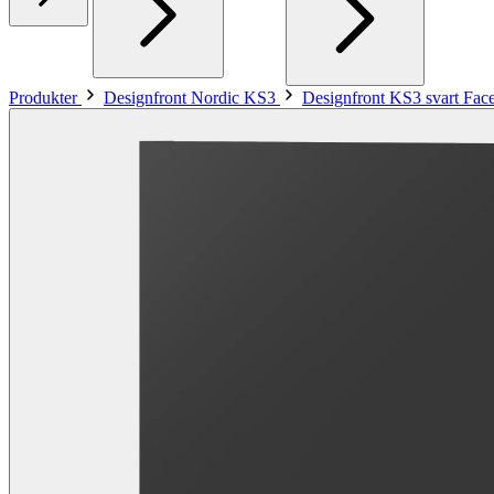
Produkter
Designfront Nordic KS3
Designfront KS3 svart Face