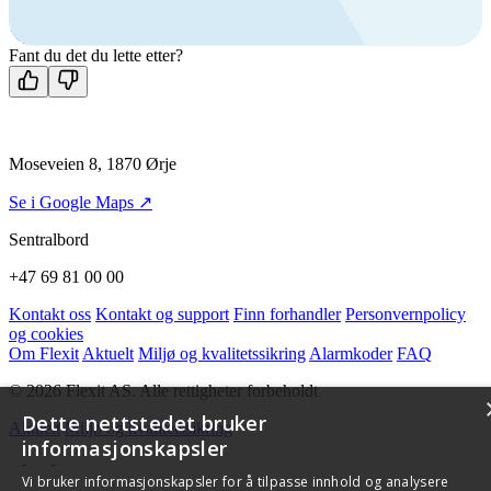
Man-fre: 08:00 - 14:00
Kontakt oss
Fant du det du lette etter?
Moseveien 8, 1870 Ørje
Se i Google Maps ↗
Sentralbord
+47 69 81 00 00
Kontakt oss
Kontakt og support
Finn forhandler
Personvernpolicy
og cookies
Om Flexit
Aktuelt
Miljø og kvalitetssikring
Alarmkoder
FAQ
© 2026 Flexit AS. Alle rettigheter forbeholdt
Dette nettstedet bruker
Aktuelt
Miljø og kvalitetssikring
informasjonskapsler
Vi bruker informasjonskapsler for å tilpasse innhold og analysere