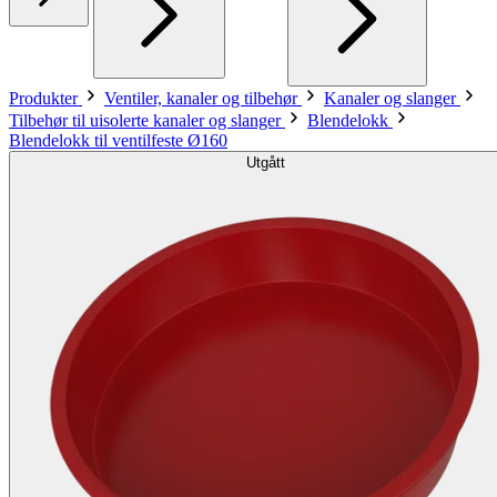
Produkter
Ventiler, kanaler og tilbehør
Kanaler og slanger
Tilbehør til uisolerte kanaler og slanger
Blendelokk
Blendelokk til ventilfeste Ø160
Utgått