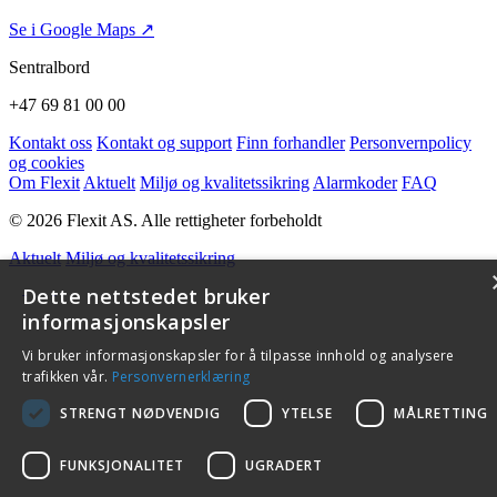
Se i Google Maps ↗
Sentralbord
+47 69 81 00 00
Kontakt oss
Kontakt og support
Finn forhandler
Personvernpolicy
og cookies
Om Flexit
Aktuelt
Miljø og kvalitetssikring
Alarmkoder
FAQ
© 2026 Flexit AS. Alle rettigheter forbeholdt
Aktuelt
Miljø og kvalitetssikring
Dette nettstedet bruker
informasjonskapsler
Vi bruker informasjonskapsler for å tilpasse innhold og analysere
trafikken vår.
Personvernerklæring
STRENGT NØDVENDIG
YTELSE
MÅLRETTING
FUNKSJONALITET
UGRADERT