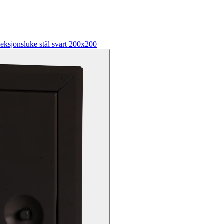
eksjonsluke stål svart 200x200