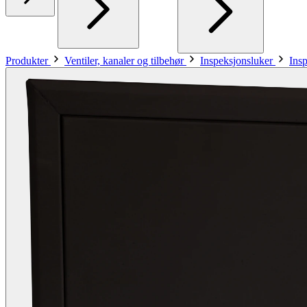
Produkter
Ventiler, kanaler og tilbehør
Inspeksjonsluker
Insp