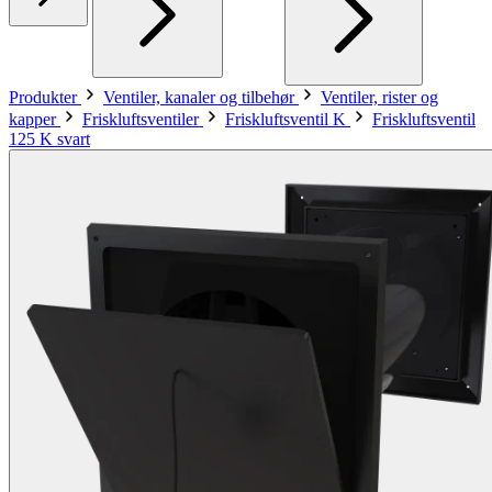
Produkter
Ventiler, kanaler og tilbehør
Ventiler, rister og
kapper
Friskluftsventiler
Friskluftsventil K
Friskluftsventil
125 K svart