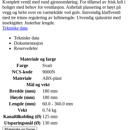
Komplett ventil med rund gjennomføring. For tilførsel av frisk luft i
boliger med behov for ventilasjon. Anbefalt plassering er høyt på
vegg og helst over en varmekilde ved gulv. Innvendig klaffventil
med tre trinns regulering av luftmengde. Utvendig sjalusirist med
insektgitter. Justerbar lengde.
Tekniske data
Tekniske data
Dokumentasjon
Reservedeler
Materiale og farge
Farge
Svart
NCS-kode
9000N
Materiale
ABS-plast
Mål og vekt
Bredde (mm)
180 mm
Høyde (mm)
180 mm
Lengde (mm)
60.0 - 360.0 mm
Vekt
0.74 kg
Kanaltilkobling (Ø)
125 mm
Utsparingsmål (Ø)
130 mm
Materiale og farge