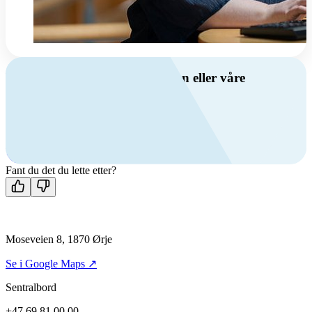
Har du spørsmål om ventilasjon eller våre
produkter?
Ring oss
+47 69 81 00 00
Man-fre: 08:00 - 14:00
Kontakt oss
Fant du det du lette etter?
Moseveien 8, 1870 Ørje
Se i Google Maps ↗
Sentralbord
+47 69 81 00 00