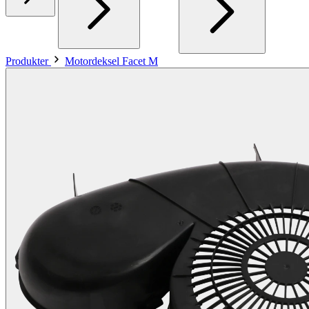
Produkter
Motordeksel Facet M