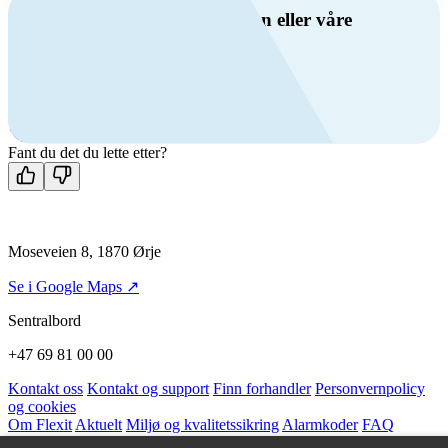
Har du spørsmål om ventilasjon eller våre
produkter?
Ring oss
+47 69 81 00 00
Man-fre: 08:00 - 14:00
Kontakt oss
Fant du det du lette etter?
Moseveien 8, 1870 Ørje
Se i Google Maps ↗
Sentralbord
+47 69 81 00 00
Kontakt oss
Kontakt og support
Finn forhandler
Personvernpolicy
og cookies
Om Flexit
Aktuelt
Miljø og kvalitetssikring
Alarmkoder
FAQ