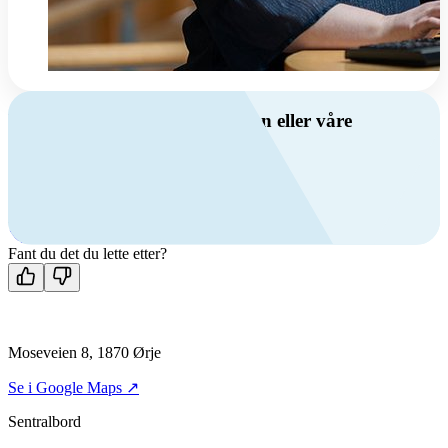
Har du spørsmål om ventilasjon eller våre
produkter?
Ring oss
+47 69 81 00 00
Man-fre: 08:00 - 14:00
Kontakt oss
Fant du det du lette etter?
Moseveien 8, 1870 Ørje
Se i Google Maps ↗
Sentralbord