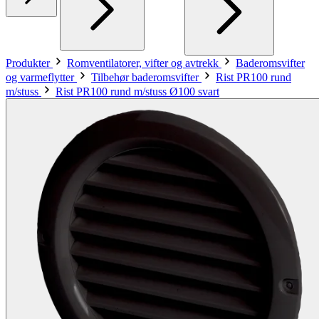
Produkter
Romventilatorer, vifter og avtrekk
Baderomsvifter
og varmeflytter
Tilbehør baderomsvifter
Rist PR100 rund
m/stuss
Rist PR100 rund m/stuss Ø100 svart