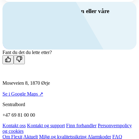
Har du spørsmål om ventilasjon eller våre
produkter?
Ring oss
+47 69 81 00 00
Man-fre: 08:00 - 14:00
Kontakt oss
Fant du det du lette etter?
Moseveien 8, 1870 Ørje
Se i Google Maps ↗
Sentralbord
+47 69 81 00 00
Kontakt oss
Kontakt og support
Finn forhandler
Personvernpolicy
og cookies
Om Flexit
Aktuelt
Miljø og kvalitetssikring
Alarmkoder
FAQ