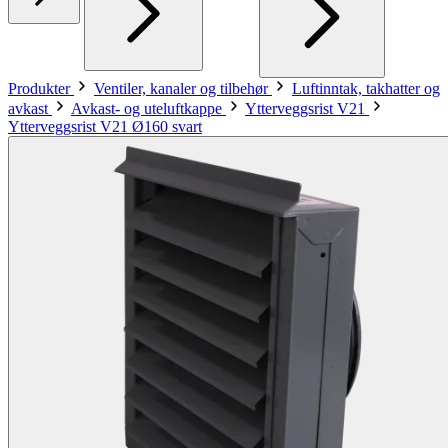
Produkter
Ventiler, kanaler og tilbehør
Luftinntak, takhatter og
avkast
Avkast- og uteluftkappe
Ytterveggsrist V21
Ytterveggsrist V21 Ø160 svart