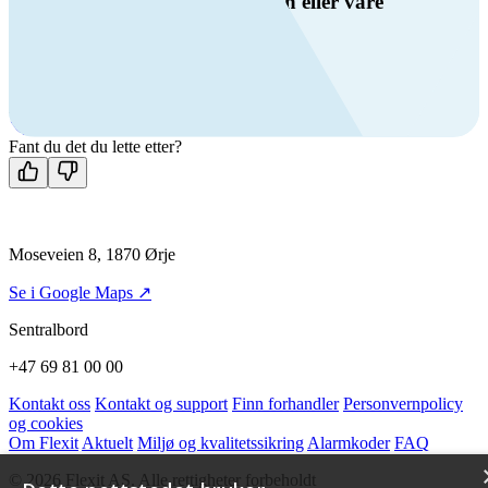
Har du spørsmål om ventilasjon eller våre
produkter?
Ring oss
+47 69 81 00 00
Man-fre: 08:00 - 14:00
Kontakt oss
Fant du det du lette etter?
Moseveien 8, 1870 Ørje
Se i Google Maps ↗
Sentralbord
+47 69 81 00 00
Kontakt oss
Kontakt og support
Finn forhandler
Personvernpolicy
og cookies
Om Flexit
Aktuelt
Miljø og kvalitetssikring
Alarmkoder
FAQ
© 2026 Flexit AS. Alle rettigheter forbeholdt