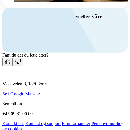
Har du spørsmål om ventilasjon eller våre
produkter?
Ring oss
+47 69 81 00 00
Man-fre: 08:00 - 14:00
Kontakt oss
Fant du det du lette etter?
Moseveien 8, 1870 Ørje
Se i Google Maps ↗
Sentralbord
+47 69 81 00 00
Kontakt oss
Kontakt og support
Finn forhandler
Personvernpolicy
og cookies