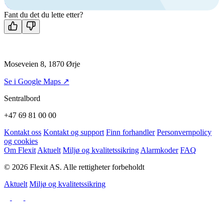
Kontakt oss
Fant du det du lette etter?
Moseveien 8, 1870 Ørje
Se i Google Maps ↗
Sentralbord
+47 69 81 00 00
Kontakt oss
Kontakt og support
Finn forhandler
Personvernpolicy
og cookies
Om Flexit
Aktuelt
Miljø og kvalitetssikring
Alarmkoder
FAQ
© 2026 Flexit AS. Alle rettigheter forbeholdt
Aktuelt
Miljø og kvalitetssikring