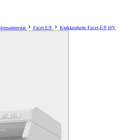
asjonsaggregat
Facet E/F
Kjøkkenhette Facet-E/F HV