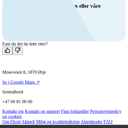
Har du spørsmål om ventilasjon eller våre
produkter?
Ring oss
+47 69 81 00 00
Man-fre: 08:00 - 14:00
Kontakt oss
Fant du det du lette etter?
Moseveien 8, 1870 Ørje
Se i Google Maps ↗
Sentralbord
+47 69 81 00 00
Kontakt oss
Kontakt og support
Finn forhandler
Personvernpolicy
og cookies
Om Flexit
Aktuelt
Miljø og kvalitetssikring
Alarmkoder
FAQ