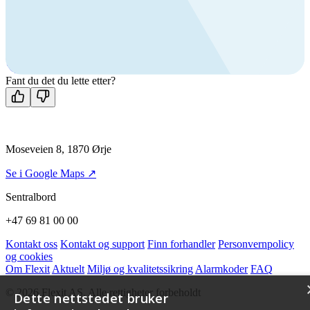
produkter?
Ring oss
+47 69 81 00 00
Man-fre: 08:00 - 14:00
Kontakt oss
Fant du det du lette etter?
Moseveien 8, 1870 Ørje
Se i Google Maps ↗
Sentralbord
+47 69 81 00 00
Kontakt oss
Kontakt og support
Finn forhandler
Personvernpolicy
og cookies
Om Flexit
Aktuelt
Miljø og kvalitetssikring
Alarmkoder
FAQ
© 2026 Flexit AS. Alle rettigheter forbeholdt
Dette nettstedet bruker