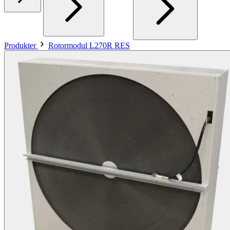
Produkter
Rotormodul L270R RES