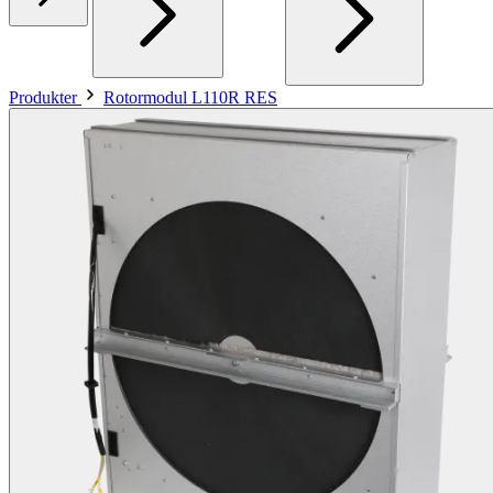
Produkter
Rotormodul L110R RES