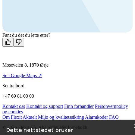
produkter?
Ring oss
+47 69 81 00 00
Man-fre: 08:00 - 14:00
Kontakt oss
Fant du det du lette etter?
Moseveien 8, 1870 Ørje
Se i Google Maps ↗
Sentralbord
+47 69 81 00 00
Kontakt oss
Kontakt og support
Finn forhandler
Personvernpolicy
og cookies
Om Flexit
Aktuelt
Miljø og kvalitetssikring
Alarmkoder
FAQ
© 2026 Flexit AS. Alle rettigheter forbeholdt
Dette nettstedet bruker