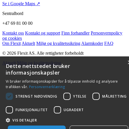
Se i Google Maps ↗
Sentralbord
+47 69 81 00 00
Kontakt oss
Kontakt og support
Finn forhandler
Personvernpolicy
og cookies
Om Flexit
Aktuelt
Miljø og kvalitetssikring
Alarmkoder
FAQ
© 2026 Flexit AS. Alle rettigheter forbeholdt
Aktuelt
Miljø og kvalitetssikring
Dette nettstedet bruker
informasjonskapsler
Vi bruker informasjonskapsler for å tilpasse innhold og analysere
trafikken vår.
Personvernerklæring
STRENGT NØDVENDIG
YTELSE
MÅLRETTING
FUNKSJONALITET
UGRADERT
VIS DETALJER