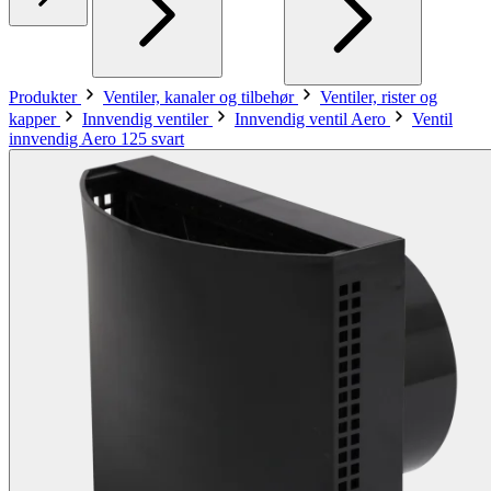
Produkter
Ventiler, kanaler og tilbehør
Ventiler, rister og
kapper
Innvendig ventiler
Innvendig ventil Aero
Ventil
innvendig Aero 125 svart