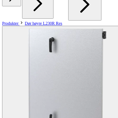
Produkter
Dør høyre L230R Res