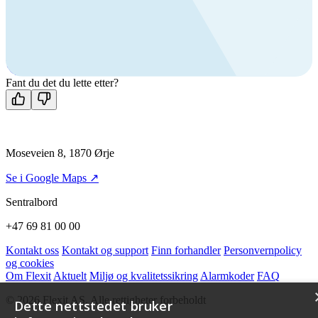
produkter?
Ring oss
+47 69 81 00 00
Man-fre: 08:00 - 14:00
Kontakt oss
Fant du det du lette etter?
Moseveien 8, 1870 Ørje
Se i Google Maps ↗
Sentralbord
+47 69 81 00 00
Kontakt oss
Kontakt og support
Finn forhandler
Personvernpolicy
og cookies
Om Flexit
Aktuelt
Miljø og kvalitetssikring
Alarmkoder
FAQ
© 2026 Flexit AS. Alle rettigheter forbeholdt
Dette nettstedet bruker