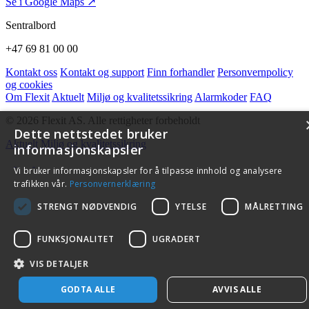
Se i Google Maps ↗
Sentralbord
+47 69 81 00 00
Kontakt oss
Kontakt og support
Finn forhandler
Personvernpolicy
og cookies
Om Flexit
Aktuelt
Miljø og kvalitetssikring
Alarmkoder
FAQ
© 2026 Flexit AS. Alle rettigheter forbeholdt
Dette nettstedet bruker
Aktuelt
Miljø og kvalitetssikring
informasjonskapsler
Vi bruker informasjonskapsler for å tilpasse innhold og analysere
trafikken vår.
Personvernerklæring
STRENGT NØDVENDIG
YTELSE
MÅLRETTING
FUNKSJONALITET
UGRADERT
VIS DETALJER
GODTA ALLE
AVVIS ALLE