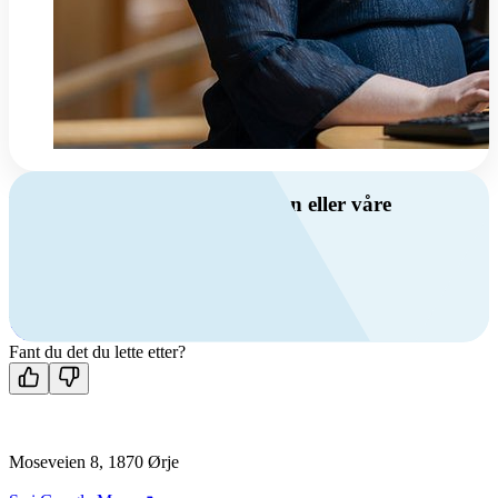
Har du spørsmål om ventilasjon eller våre
produkter?
Ring oss
+47 69 81 00 00
Man-fre: 08:00 - 14:00
Kontakt oss
Fant du det du lette etter?
Moseveien 8, 1870 Ørje