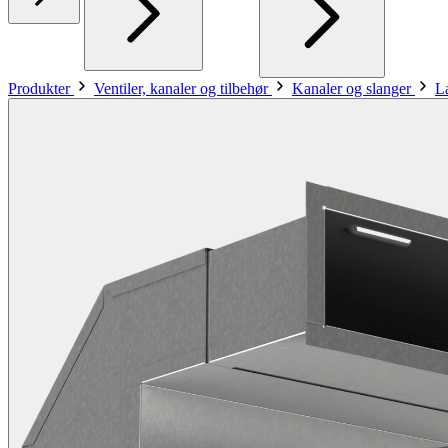
Produkter
Ventiler, kanaler og tilbehør
Kanaler og slanger
L