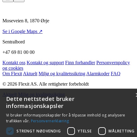
Moseveien 8, 1870 Ørje
Se i Google Maps ↗
Sentralbord
+47 69 81 00 00
Kontakt oss
Kontakt og support
Finn forhandler
Personvernpolicy
og cookies
Om Flexit
Aktuelt
Miljø og kvalitetssikring
Alarmkoder
FAQ
© 2026 Flexit AS. Alle rettigheter forbeholdt
Aktuelt
Miljø og kvalitetssikring
Dette nettstedet bruker
informasjonskapsler
Vi bruker informasjonskapsler for å tilpasse innhold og analysere
trafikken vår.
Personvernerklæring
STRENGT NØDVENDIG
YTELSE
MÅLRETTING